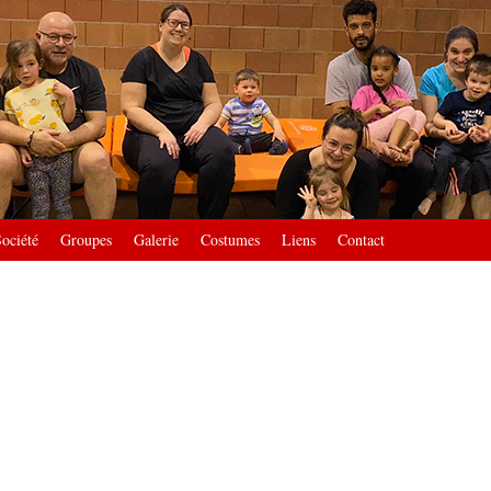
ociété
Groupes
Galerie
Costumes
Liens
Contact