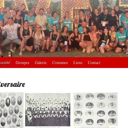
ociété
Groupes
Galerie
Costumes
Liens
Contact
versaire