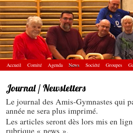
Accueil
Comité
Agenda
News
Société
Groupes
Ga
Journal / Newsletters
Le journal des Amis-Gymnastes qui par
année ne sera plus imprimé.
Les articles seront dès lors mis en lign
rubrique « news ».