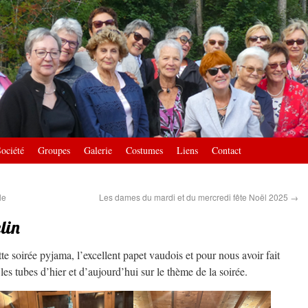
ociété
Groupes
Galerie
Costumes
Liens
Contact
le
Les dames du mardi et du mercredi fête Noël 2025
→
lin
te soirée pyjama, l’excellent papet vaudois et pour nous avoir fait
es tubes d’hier et d’aujourd’hui sur le thème de la soirée.